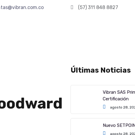
tas@vibran.com.co
(57) 311 848 8827
Últimas Noticias
Vibran SAS Prim
Woodward
Certificación
agosto 28, 20
Nuevo SETPOI
agosto 28, 20