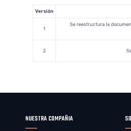
Versión
Se reestructura la document
1
2
Se
NUESTRA COMPAÑIA
S