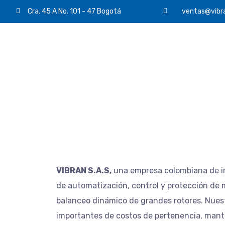
Cra. 45 A No. 101 - 47 Bogotá
ventas@vibr
VIBRAN S.A.S,
una empresa colombiana de in
de automatización, control y protección de m
balanceo dinámico de grandes rotores. Nuestr
importantes de costos de pertenencia, mant