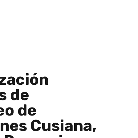
zación
s de
eo de
nes Cusiana,