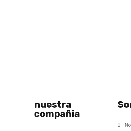
nuestra
So
compañia
No